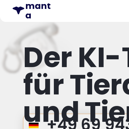
mant
a
Der KI-
für Tie
und Tie
+49 69 94