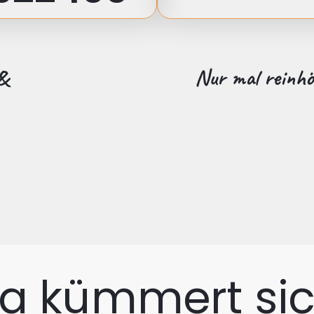
Nur mal reinh
& 
a kümmert si