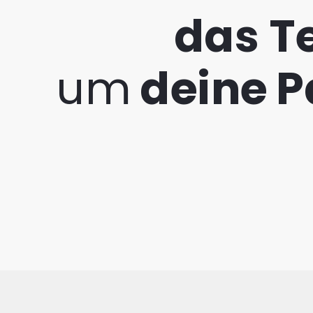
das T
um
deine P