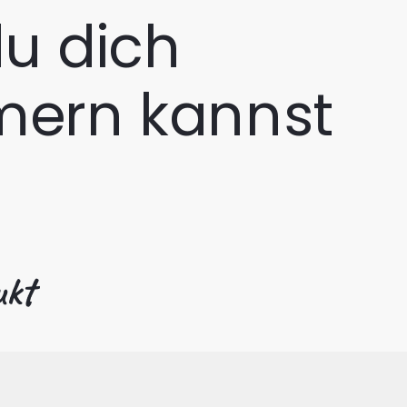
u dich
ern kannst
ukt