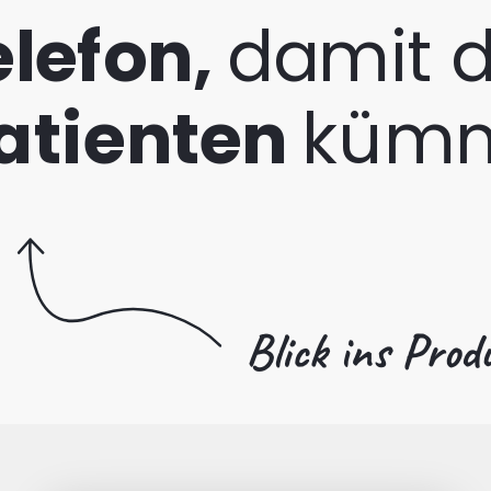
elefon,
damit d
atienten
kümm
Blick ins Prod