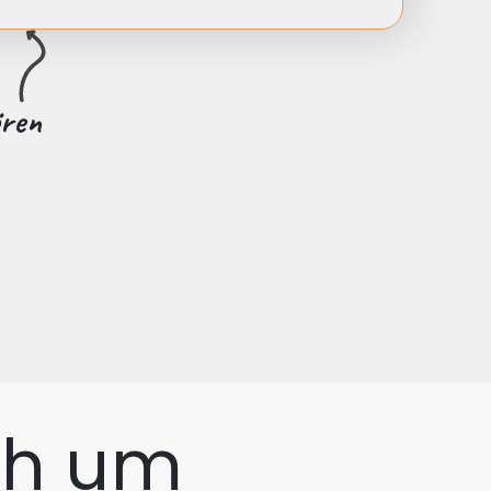
ören
ch um