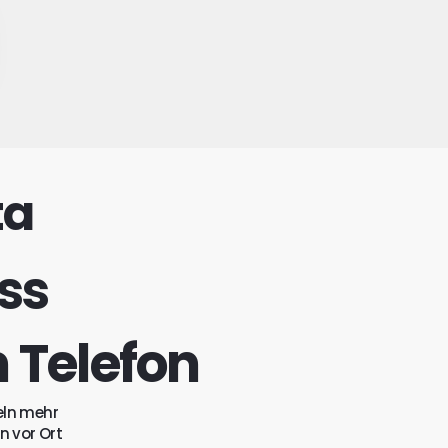
ta
ess
 Telefon
eln mehr 
n vor Ort