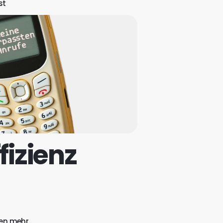
st
fizienz
gen mehr