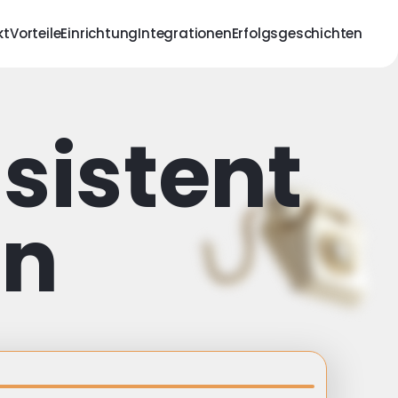
kt
Vorteile
Einrichtung
Integrationen
Erfolgsgeschichten
sistent
en